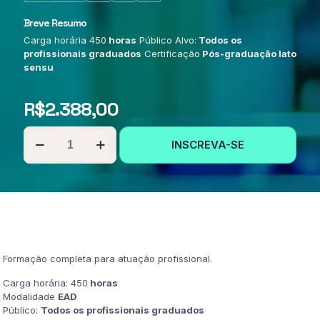
Breve Resumo
Carga horária 450
horas
Público Alvo:
Todos os
profissionais graduados
Certificação
Pós-graduação lato
sensu
R$
2.388,00
SECRETARIADO
INSCREVA-SE
ESCOLAR
quantidade
Formação completa para atuação profissional.
Carga horária: 450
horas
Modalidade
EAD
Público:
Todos os profissionais graduados