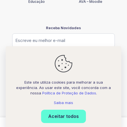
Educação
AVA – Moodle
Receba Novidades
Este site utiliza cookies para melhorar a sua
experiência. Ao usar este site, você concorda com a
© [2026] UNIFATELOS - CNPJ 37.117.877.0001-77
nossa
Política de Proteção de Dados
.
Todos os direitos Reservados
Desenvolvido por
Biquara Digital Creative
Saiba mais
Aceitar todos
0