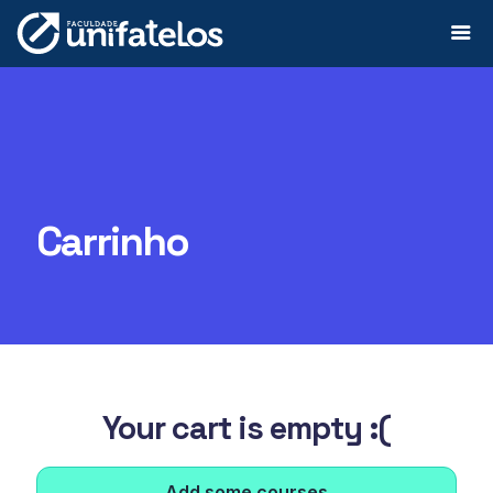
Carrinho
Your cart is empty :(
Add some courses