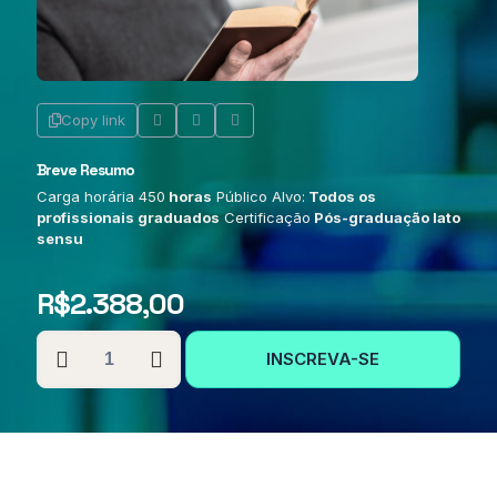
Copy link
Breve Resumo
Carga horária 450
horas
Público Alvo:
Todos os
profissionais graduados
Certificação
Pós-graduação lato
sensu
R$
2.388,00
PÓS-
INSCREVA-SE
GRADUAÇÃO
EM
PRÁTICA
EDUCATIVA
DA
LÍNGUA
PORTUGUESA