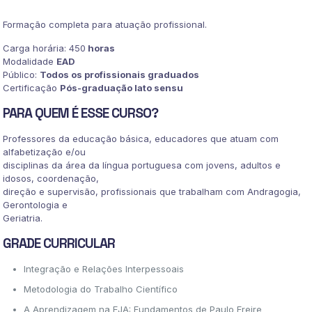
(EJA)
quantidade
Formação completa para atuação profissional.
Carga horária: 450
horas
Modalidade
EAD
Público:
Todos os profissionais graduados
Certificação
Pós-graduação lato sensu
PARA QUEM É ESSE CURSO?
Professores da educação básica, educadores que atuam com
alfabetização e/ou
disciplinas da área da língua portuguesa com jovens, adultos e
idosos, coordenação,
direção e supervisão, profissionais que trabalham com Andragogia,
Gerontologia e
Geriatria.
GRADE CURRICULAR
Integração e Relações Interpessoais
Metodologia do Trabalho Científico
A Aprendizagem na EJA: Fundamentos de Paulo Freire