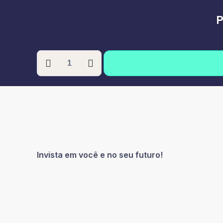
P
PÓS-
GRADUAÇÃO
EM
VIGILÂNCIA
SANITÁRIA
quantidade
Invista em você e no seu futuro!