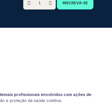
INSCREVA-SE
GRADUAÇÃO
EM
VIGILÂNCIA
SANITÁRIA
quantidade
 demais profissionais envolvidos com ações de
o e proteção da saúde coletiva.