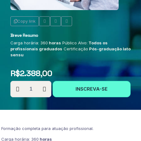
Copy link
Breve Resumo
Carga horária: 360
horas
Público Alvo:
Todos os
profissionais graduados
Certificação
Pós-graduação lato
sensu
R$
2.388,00
PÓS-
INSCREVA-SE
GRADUAÇÃO
EM
UTI
CORONARIANA
quantidade
Formação completa para atuação profissional.
Carga horária: 360
horas