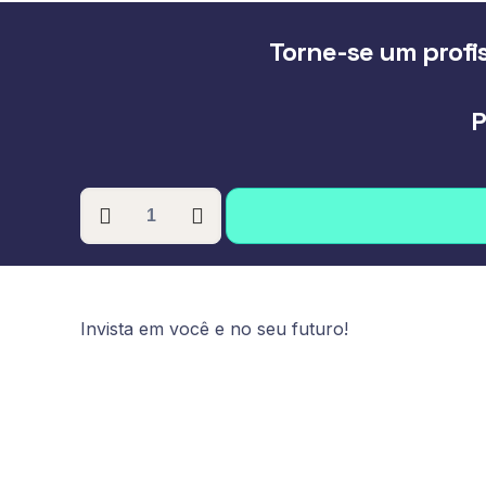
Torne-se um profis
P
PÓS-
GRADUAÇÃO
EM
URGÊNCIA
E
Invista em você e no seu futuro!
EMERGÊNCIA
NEONATAL
E
PEDIÁTRICA
quantidade