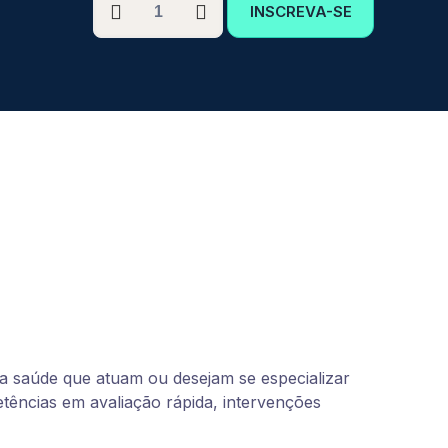
INSCREVA-SE
GRADUAÇÃO
EM
URGÊNCIA
E
EMERGÊNCIA
NEONATAL
E
PEDIÁTRICA
quantidade
a saúde que atuam ou desejam se especializar
ências em avaliação rápida, intervenções