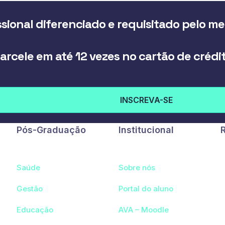
sional diferenciado e requisitado pelo m
arcele em até 12 vezes no cartão de crédi
INSCREVA-SE
Pós-Graduação
Institucional
Saúde
Sobre nós
Gestão
Portal do aluno
Educação
AVA – Moodle