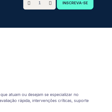
INSCREVA-SE
GRADUAÇÃO
EM
URGÊNCIA
E
EMERGÊNCIA
CARDIOLÓGICAS
quantidade
 que atuam ou desejam se especializar no
liação rápida, intervenções críticas, suporte