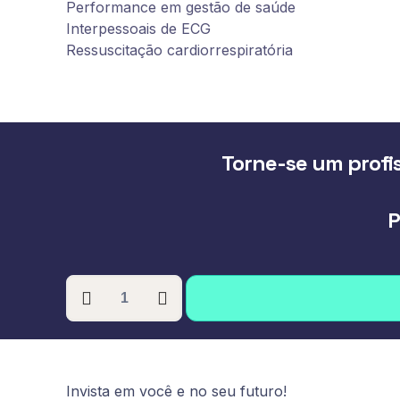
Performance em gestão de saúde
Interpessoais de ECG
Ressuscitação cardiorrespiratória
Torne-se um profis
P
PÓS-
GRADUAÇÃO
EM
URGÊNCIA
E
Invista em você e no seu futuro!
EMERGÊNCIA