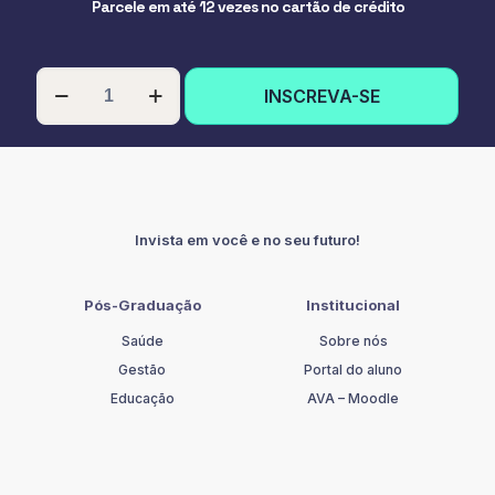
Parcele em até 12 vezes no cartão de crédito
PÓS-
INSCREVA-SE
GRADUAÇÃO
EM
TRANSTORNO
DO
ESPECTRO
AUTISTA
E
Invista em você e no seu futuro!
ATENCÃO
MULTIPROFISSIONAL
quantidade
Pós-Graduação
Institucional
Saúde
Sobre nós
Gestão
Portal do aluno
Educação
AVA – Moodle