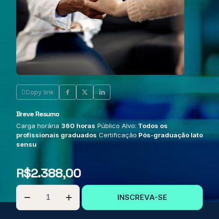
Copy link
Breve Resumo
Carga horária
360 horas
Público Alvo:
Todos os
profissionais graduados
Certificação
Pós-graduação lato
sensu
R$
2.388,00
PÓS-
INSCREVA-SE
GRADUAÇÃO
EM
TRANSTORNO