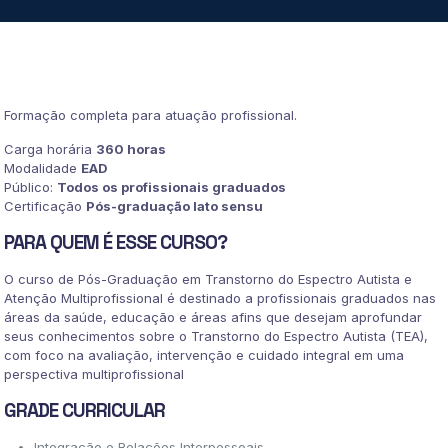
DO
ESPECTRO
AUTISTA
E
ATENCÃO
MULTIPROFISSIONAL
Formação completa para atuação profissional.
quantidade
Carga horária
360 horas
Modalidade
EAD
Público:
Todos os profissionais graduados
Certificação
Pós-graduação lato sensu
PARA QUEM É ESSE CURSO?
O curso de Pós-Graduação em Transtorno do Espectro Autista e
Atenção Multiprofissional é destinado a profissionais graduados nas
áreas da saúde, educação e áreas afins que desejam aprofundar
seus conhecimentos sobre o Transtorno do Espectro Autista (TEA),
com foco na avaliação, intervenção e cuidado integral em uma
perspectiva multiprofissional
GRADE CURRICULAR
Integração e Relações Interpessoais