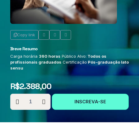
Copy link
Breve Resumo
Carga horária
360 horas
Público Alvo:
Todos os
profissionais graduados
Certificação
Pós-graduação lato
sensu
R$
2.388,00
PÓS-
INSCREVA-SE
GRADUAÇÃO
EM
TERAPIA
OCUPACIONAL
NA
SAÚDE
MENTAL