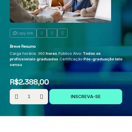
Copy link
Breve Resumo
Carga horária: 360
horas
Público Alvo:
Todos os
profissionais graduados
Certificação
Pós-graduação lato
sensu
R$
2.388,00
PÓS-
INSCREVA-SE
GRADUAÇÃO
EM
SISTEMA
ÚNICO
DE
ASSISTÊNCIA
SOCIAL