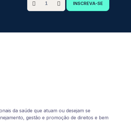
INSCREVA-SE
GRADUAÇÃO
EM
SERVIÇO
SOCIAL
E
SAÚDE
COLETIVA
quantidade
sionais da saúde que atuam ou desejam se
lanejamento, gestão e promoção de direitos e bem