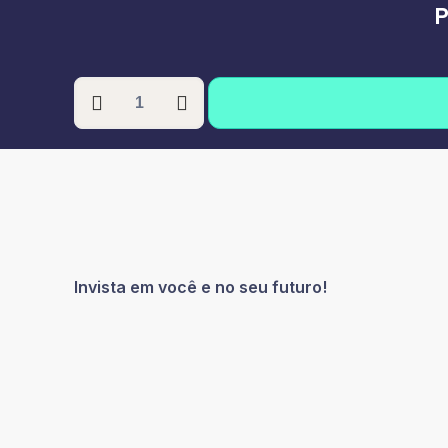
P
PÓS-
GRADUAÇÃO
EM
SERVIÇO
SOCIAL
E
SAÚDE
COLETIVA
quantidade
Invista em você e no seu futuro!