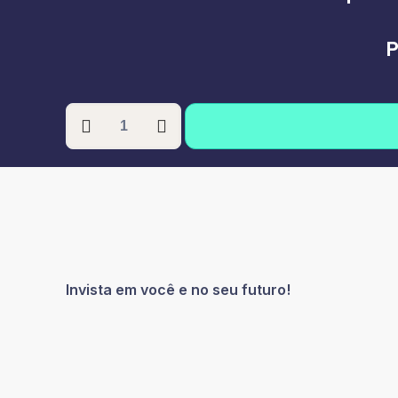
P
PÓS-
GRADUAÇÃO
EM
SAÚDE
COLETIVA
quantidade
Invista em você e no seu futuro!