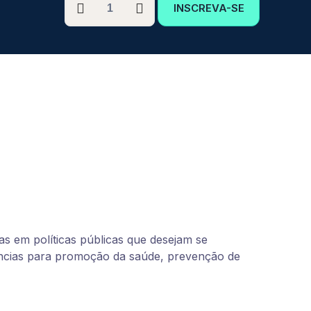
INSCREVA-SE
GRADUAÇÃO
EM
SAÚDE
COLETIVA
quantidade
as em políticas públicas que desejam se
ências para promoção da saúde, prevenção de