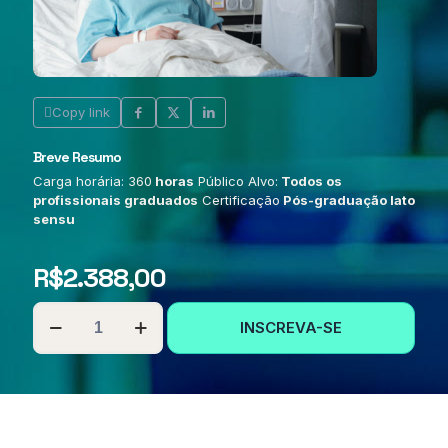
Copy link
Breve Resumo
Carga horária: 360
horas
Público Alvo:
Todos os
profissionais graduados
Certificação
Pós-graduação lato
sensu
R$
2.388,00
PÓS-
INSCREVA-SE
GRADUAÇÃO
EM
ONCOLOGIA
MULTIPROFISSIONAL
quantidade