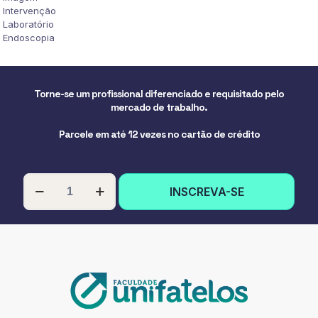
Intervenção
Laboratório
Endoscopia
Torne-se um profissional diferenciado e requisitado pelo
mercado de trabalho.
Parcele em até 12 vezes no cartão de crédito
PÓS-
INSCREVA-SE
GRADUAÇÃO
EM
IMAGENS
LABORATORIAIS
E
ENDOSCOPIA
PARA
ENFERMEIROS
quantidade