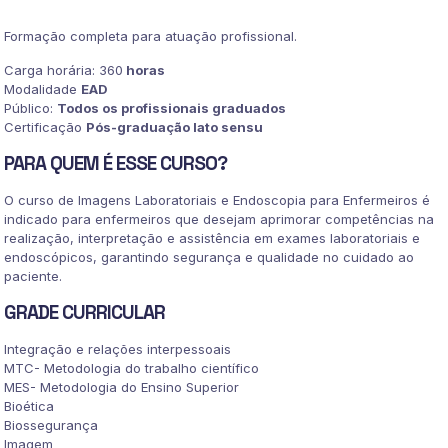
ENDOSCOPIA
PARA
Formação completa para atuação profissional.
ENFERMEIROS
quantidade
Carga horária: 360
horas
Modalidade
EAD
Público:
Todos os profissionais graduados
Certificação
Pós-graduação lato sensu
PARA QUEM É ESSE CURSO?
O curso de Imagens Laboratoriais e Endoscopia para Enfermeiros é
indicado para enfermeiros que desejam aprimorar competências na
realização, interpretação e assistência em exames laboratoriais e
endoscópicos, garantindo segurança e qualidade no cuidado ao
paciente.
GRADE CURRICULAR
Integração e relações interpessoais
MTC- Metodologia do trabalho científico
MES- Metodologia do Ensino Superior
Bioética
Biossegurança
Imagem