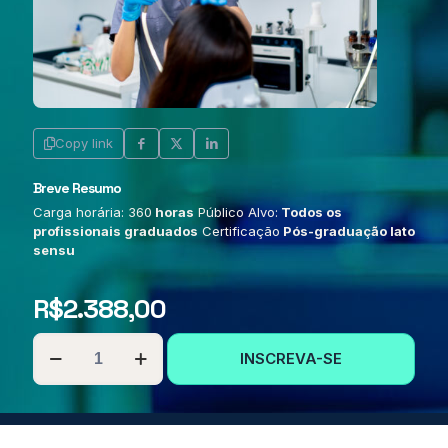
Copy link
Breve Resumo
Carga horária: 360
horas
Público Alvo:
Todos os
profissionais graduados
Certificação
Pós-graduação lato
sensu
R$
2.388,00
PÓS-
INSCREVA-SE
GRADUAÇÃO
EM
IMAGENS
LABORATORIAIS
E