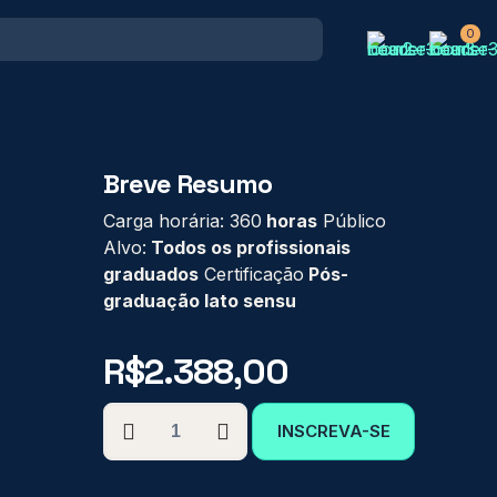
0
Breve Resumo
Carga horária: 360
horas
Público
Alvo:
Todos os profissionais
graduados
Certificação
Pós-
graduação lato sensu
R$
2.388,00
PÓS-
INSCREVA-SE
GRADUAÇÃO
EM
HEMOTERAPIA