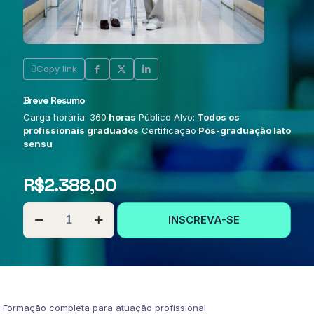
Copy link
Breve Resumo
Carga horária: 360
horas
Público Alvo:
Todos os
profissionais graduados
Certificação
Pós-graduação lato
sensu
R$
2.388,00
PÓS-
INSCREVA-SE
GRADUAÇÃO
EM
GESTÃO
EM
GERONTOLOGIA
quantidade
Formação completa para atuação profissional.