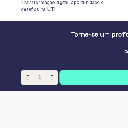
Transformação digital: oportunidade e
desafios na UTI
Torne-se um profis
P
PÓS-
GRADUAÇÃO
EM
GESTÃO
E
LIDERANÇA
EM
TERAPIA