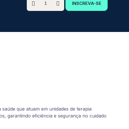
INSCREVA-SE
GRADUAÇÃO
EM
GESTÃO
E
LIDERANÇA
EM
TERAPIA
INTENSIVA
quantidade
da saúde que atuam em unidades de terapia
cos, garantindo eficiência e segurança no cuidado