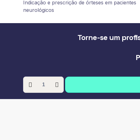
Indicação e prescrição de órteses em pacientes
neurológicos
Torne-se um profis
P
PÓS-
GRADUAÇÃO
EM
FISIOTERAPIA
NEUROFUNCIONAL
quantidade