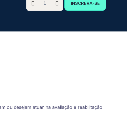
INSCREVA-SE
GRADUAÇÃO
EM
FISIOTERAPIA
NEUROFUNCIONAL
quantidade
m ou desejam atuar na avaliação e reabilitação