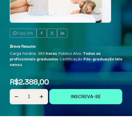
Copy link
Breve Resumo
Carga horária: 360
horas
Público Alvo:
Todos os
profissionais graduados
Certificação
Pós-graduação lato
sensu
R$
2.388,00
PÓS-
INSCREVA-SE
GRADUAÇÃO
EM
FISIOTERAPIA
NA
SAÚDE
DA
MULHER