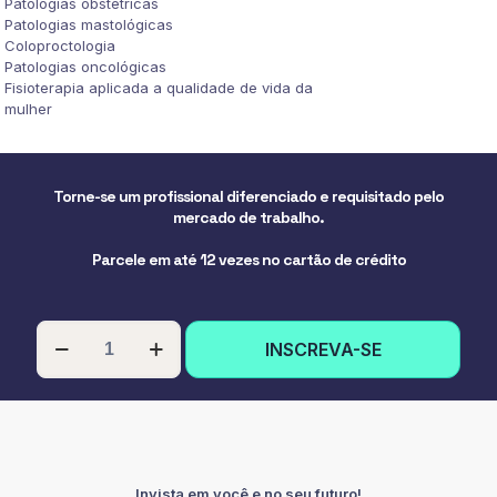
Patologias obstétricas
Patologias mastológicas
Coloproctologia
Patologias oncológicas
Fisioterapia aplicada a qualidade de vida da
mulher
Torne-se um profissional diferenciado e requisitado pelo
mercado de trabalho.
Parcele em até 12 vezes no cartão de crédito
PÓS-
INSCREVA-SE
GRADUAÇÃO
EM
FISIOTERAPIA
NA
SAÚDE
DA
MULHER
Invista em você e no seu futuro!