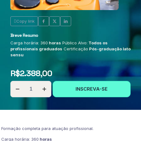
Copy link
Breve Resumo
Carga horária: 360
horas
Público Alvo:
Todos os
profissionais graduados
Certificação
Pós-graduação lato
sensu
R$
2.388,00
PÓS-
INSCREVA-SE
GRADUAÇÃO
EM
FISIOTERAPIA
ESTÉTICA
quantidade
Formação completa para atuação profissional.
Carga horária: 360
horas