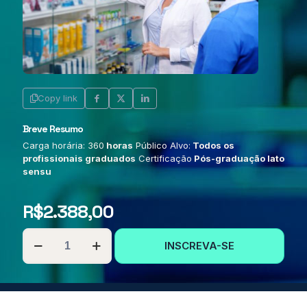
Copy link
Breve Resumo
Carga horária: 360
horas
Público Alvo:
Todos os
profissionais graduados
Certificação
Pós-graduação lato
sensu
R$
2.388,00
PÓS-
INSCREVA-SE
GRADUAÇÃO
EM
FARMACOLOGIA
E
INTERAÇÕES