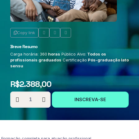
Copy link
Breve Resumo
Carga horária: 360
horas
Público Alvo:
Todos os
profissionais graduados
Certificação
Pós-graduação lato
sensu
R$
2.388,00
PÓS-
INSCREVA-SE
GRADUAÇÃO
EM
ESTRATÉGIAS
DE
SAÚDE
DA
FAMÍLIA
Formação completa para atuação profissional.