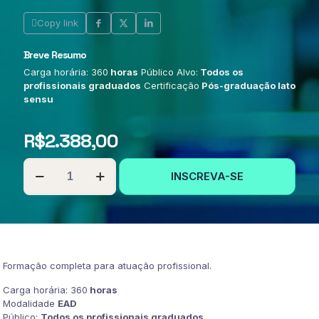
Copy link
Breve Resumo
Carga horária: 360
horas
Público Alvo:
Todos os
profissionais graduados
Certificação
Pós-graduação lato
sensu
R$
2.388,00
PÓS-
INSCREVA-SE
GRADUAÇÃO
EM
ENFERMAGEM
FORENSE
quantidade
Formação completa para atuação profissional.
Carga horária: 360
horas
Modalidade
EAD
Público:
Todos os profissionais graduados