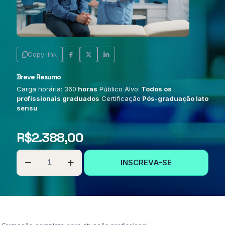
Copy link
Breve Resumo
Carga horária: 360
horas
Público Alvo:
Todos os
profissionais graduados
Certificação
Pós-graduação lato
sensu
R$
2.388,00
PÓS-
INSCREVA-SE
GRADUAÇÃO
EM
ENFERMAGEM
EM
CARDIOLOGIA
E
HEMODINÂMICA