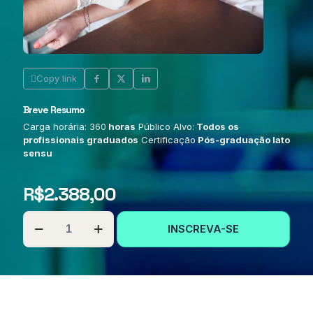
Copy link
Breve Resumo
Carga horária: 360
horas
Público Alvo:
Todos os
profissionais graduados
Certificação
Pós-graduação lato
sensu
R$
2.388,00
PÓS-
INSCREVA-SE
GRADUAÇÃO
EM
ENFERMAGEM
EM
ANESTESIOLOGIA
quantidade