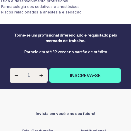
Ética e desenvolvimento profissional
Farmacologia dos sedativos e anestésicos
Riscos relacionados a anestesia e sedação
Torne-se um profissional diferenciado e requisitado pelo
mercado de trabalho.
Parcele em até 12 vezes no cartão de crédito
PÓS-
INSCREVA-SE
GRADUAÇÃO
EM
ENFERMAGEM
EM
ANESTESIOLOGIA
quantidade
Invista em você e no seu futuro!
Pós-Graduação
Institucional