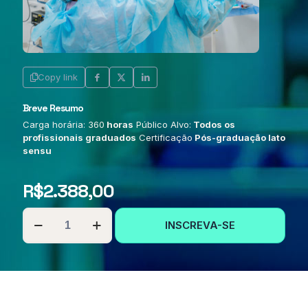
Copy link
Breve Resumo
Carga horária: 360
horas
Público Alvo:
Todos os
profissionais graduados
Certificação
Pós-graduação lato
sensu
R$
2.388,00
PÓS-
INSCREVA-SE
GRADUAÇÃO
EM
ENFERMAGEM
AMBULATORIAL
quantidade