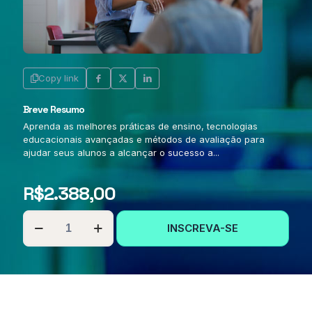
Copy link
Breve Resumo
Aprenda as melhores práticas de ensino, tecnologias
educacionais avançadas e métodos de avaliação para
ajudar seus alunos a alcançar o sucesso a...
R$
2.388,00
PÓS-
INSCREVA-SE
GRADUAÇÃO
EM
DOCÊNCIA
NO
ENSINO
SUPERIOR
quantidade