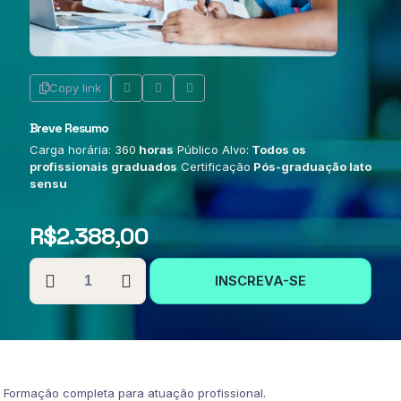
Copy link
Breve Resumo
Carga horária: 360
horas
Público Alvo:
Todos os
profissionais graduados
Certificação
Pós-graduação lato
sensu
R$
2.388,00
PÓS-
INSCREVA-SE
GRADUAÇÃO
EM
DOCÊNCIA
EM
ENFERMAGEM
quantidade
Formação completa para atuação profissional.