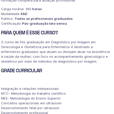
Formação completa para atuação profissional.
E
OBSTETRÍCIA
Carga horária: 360
horas
quantidade
Modalidade
EAD
Público:
Todos os profissionais graduados
Certificação
Pós-graduação lato sensu
PARA QUEM É ESSE CURSO?
O curso de Pós graduação em Diagnóstico por Imagem em
Ginecologia e Obstetrícia para Enfermeiros é destinado a
enfermeiros graduados que atuam ou desejam atuar na assistência
à saúde da mulher, com foco no acompanhamento ginecológico e
obstétrico por meio de métodos de diagnóstico por imagem.
GRADE CURRICULAR
Integração e relações interpessoais
MTC- Metodologia do trabalho científico
MES- Metodologia do Ensino Superior
Conceitos operacionais em ultrassom
Desenvolvimento fetal por ultrassom
Desenvolvimento profissional