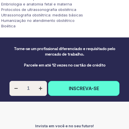
Embriologia e anatomia fetal e materna
Protocolos de ultrassonografia obstétrica
Ultrassonografia obstétrica: medidas básicas
Humanização no atendimento obstétrico
Bioética
Torne-se um profissional diferenciado e requisitado pelo
mercado de trabalho.
Parcele em até 12 vezes no cartão de crédito
PÓS-
INSCREVA-SE
GRADUAÇÃO
EM
DIAGNÓSTICO
POR
IMAGEM
EM
GINECOLOGIA
Invista em você e no seu futuro!
E