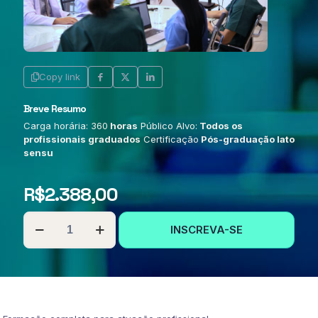
Copy link
Breve Resumo
Carga horária: 360
horas
Público Alvo:
Todos os
profissionais graduados
Certificação
Pós-graduação lato
sensu
R$
2.388,00
PÓS-
INSCREVA-SE
GRADUAÇÃO
EM
DIAGNÓSTICO
POR
IMAGEM
EM
GINECOLOGIA