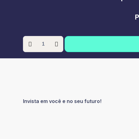
P
PÓS-
GRADUAÇÃO
EM
COMUNICAÇÃO
E
ORATÓRIA
quantidade
Invista em você e no seu futuro!