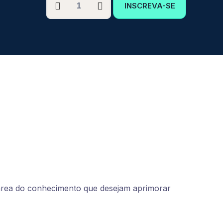
INSCREVA-SE
GRADUAÇÃO
EM
COMUNICAÇÃO
E
ORATÓRIA
quantidade
 área do conhecimento que desejam aprimorar