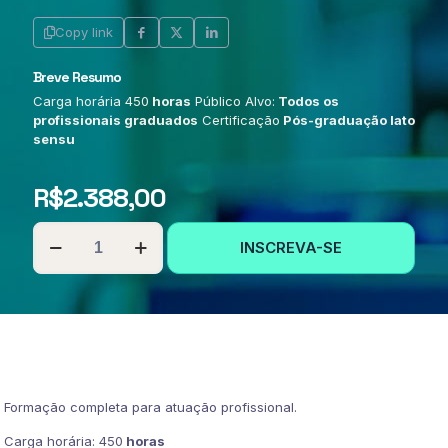
Copy link
Breve Resumo
Carga horária 450
horas
Público Alvo:
Todos os
profissionais graduados
Certificação
Pós-graduação lato
sensu
R$
2.388,00
PÓS-
INSCREVA-SE
GRADUAÇÃO
EM
PEDAGOGIA
SOCIAL
quantidade
Formação completa para atuação profissional.
Carga horária: 450
horas