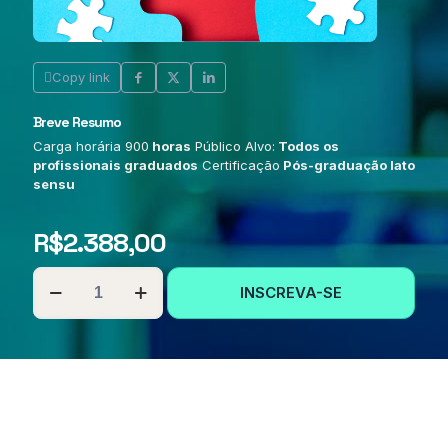
Copy link
Breve Resumo
Carga horária 900
horas
Público Alvo:
Todos os
profissionais graduados
Certificação
Pós-graduação lato
sensu
R$
2.388,00
PÓS-
INSCREVA-SE
GRADUAÇÃO
EM
NEUROPSICOPEDAGOGIA
INSTITUCIONAL
quantidade