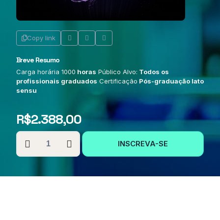
Copy link
Breve Resumo
Carga horária 1000
horas
Público Alvo:
Todos os
profissionais graduados
Certificação
Pós-graduação lato
sensu
R$
2.388,00
PÓS-
INSCREVA-SE
GRADUAÇÃO
EM
NEUROPSICOPEDAGOGIA
CLÍNICA
quantidade