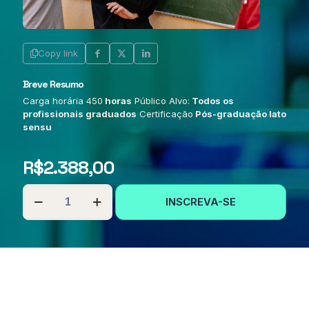
Copy link
Breve Resumo
Carga horária 450
horas
Público Alvo:
Todos os
profissionais graduados
Certificação
Pós-graduação lato
sensu
R$
2.388,00
PÓS-
INSCREVA-SE
GRADUAÇÃO
EM
METODOLOGIAS
DO
ENSINO
DA
FÍSICA
quantidade