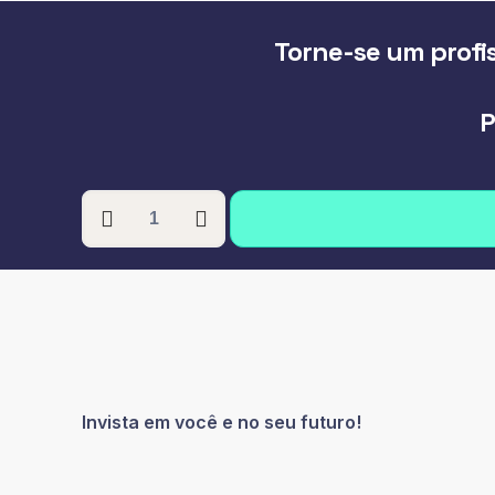
Torne-se um profis
P
PÓS-
GRADUAÇÃO
EM
METODOLOGIAS
DO
ENSINO
DA
EDUCAÇÃO
ESPECIAL
Invista em você e no seu futuro!
quantidade