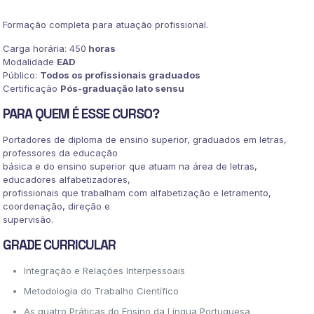
DA
LÍNGUA
Formação completa para atuação profissional.
PORTUGUESA
quantidade
Carga horária: 450
horas
Modalidade
EAD
Público:
Todos os profissionais graduados
Certificação
Pós-graduação lato sensu
PARA QUEM É ESSE CURSO?
Portadores de diploma de ensino superior, graduados em letras,
professores da educação
básica e do ensino superior que atuam na área de letras,
educadores alfabetizadores,
profissionais que trabalham com alfabetização e letramento,
coordenação, direção e
supervisão.
GRADE CURRICULAR
Integração e Relações Interpessoais
Metodologia do Trabalho Científico
As quatro Práticas do Ensino da Língua Portuguesa