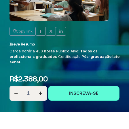
Copy link
Breve Resumo
Carga horária 450
horas
Público Alvo:
Todos os
profissionais graduados
Certificação
Pós-graduação lato
sensu
R$
2.388,00
PÓS-
INSCREVA-SE
GRADUAÇÃO
EM
METODOLOGIA
E
PRÁTICA
DO
ENSINO