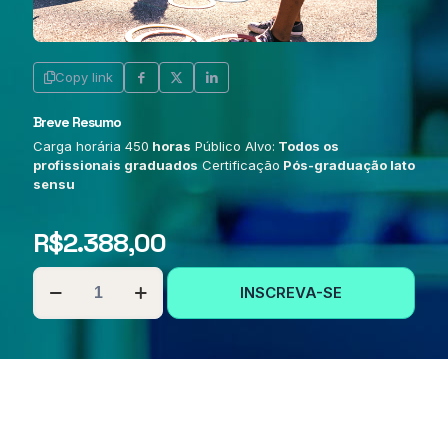
Copy link
Breve Resumo
Carga horária 450
horas
Público Alvo:
Todos os
profissionais graduados
Certificação
Pós-graduação lato
sensu
R$
2.388,00
PÓS-
INSCREVA-SE
GRADUAÇÃO
EM
LUDICIDADE
E
PSICOMOTRICIDADE
quantidade