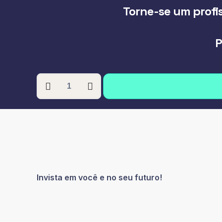
Torne-se um profis
P
PÓS-
GRADUAÇÃO
EM
LIBRAS:
LINGUA
BRASILEIRA
DE
SINAIS
quantidade
Invista em você e no seu futuro!