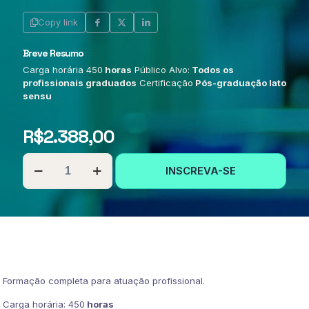
Copy link
Breve Resumo
Carga horária 450
horas
Público Alvo:
Todos os
profissionais graduados
Certificação
Pós-graduação lato
sensu
R$
2.388,00
PÓS-
INSCREVA-SE
GRADUAÇÃO
EM
LETRAMENTO
EM
LIBRAS
quantidade
Formação completa para atuação profissional.
Carga horária: 450
horas