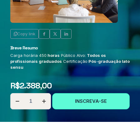
Copy link
Breve Resumo
Carga horária 450
horas
Público Alvo:
Todos os
profissionais graduados
Certificação
Pós-graduação lato
sensu
R$
2.388,00
PÓS-
INSCREVA-SE
GRADUAÇÃO
EM
GESTÃO
EDUCACIONAL
E
ORGANIZAÇÃO
DO