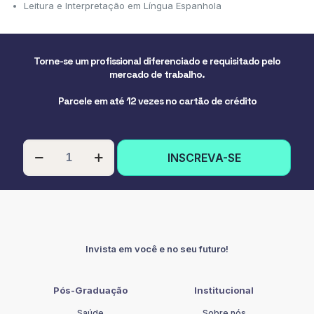
Leitura e Interpretação em Língua Espanhola
Torne-se um profissional diferenciado e requisitado pelo
mercado de trabalho.
Parcele em até 12 vezes no cartão de crédito
PÓS-
INSCREVA-SE
GRADUAÇÃO
EM
ESPANHOL
INSTRUMENTAL
quantidade
Invista em você e no seu futuro!
Pós-Graduação
Institucional
Saúde
Sobre nós