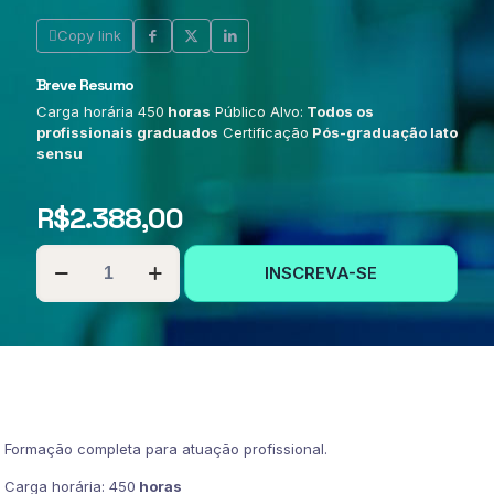
Copy link
Breve Resumo
Carga horária 450
horas
Público Alvo:
Todos os
profissionais graduados
Certificação
Pós-graduação lato
sensu
R$
2.388,00
PÓS-
INSCREVA-SE
GRADUAÇÃO
EM
ESPANHOL
INSTRUMENTAL
quantidade
Formação completa para atuação profissional.
Carga horária: 450
horas