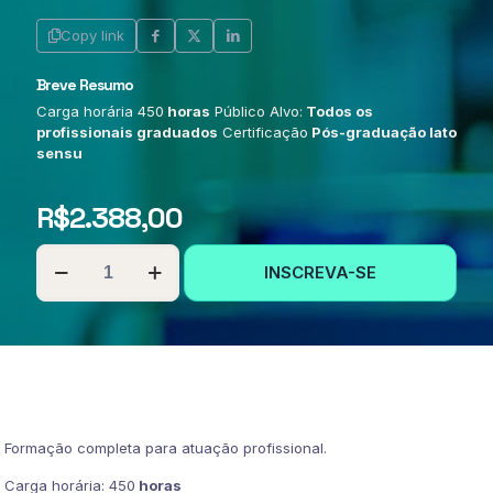
Copy link
Breve Resumo
Carga horária 450
horas
Público Alvo:
Todos os
profissionais graduados
Certificação
Pós-graduação lato
sensu
R$
2.388,00
PÓS-
INSCREVA-SE
GRADUAÇÃO
EM
EDUCAÇÃO
INFANTIL
quantidade
Formação completa para atuação profissional.
Carga horária: 450
horas