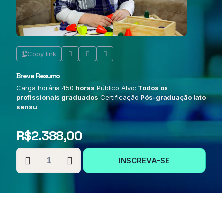
Copy link
Breve Resumo
Carga horária 450
horas
Público Alvo:
Todos os
profissionais graduados
Certificação
Pós-graduação lato
sensu
R$
2.388,00
PÓS-
INSCREVA-SE
GRADUAÇÃO
EM
EDUCAÇÃO
INFANTIL,
LUDICIDADE
E
PSICOMOTRICIDADE