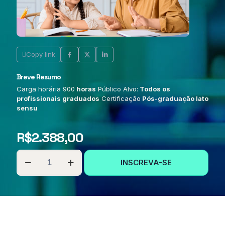
Copy link
Breve Resumo
Carga horária 900
horas
Público Alvo:
Todos os
profissionais graduados
Certificação
Pós-graduação lato
sensu
R$
2.388,00
PÓS-
INSCREVA-SE
GRADUAÇÃO
EM
EDUCAÇÃO
ESPECIAL
COM
ÊNFASE
EM