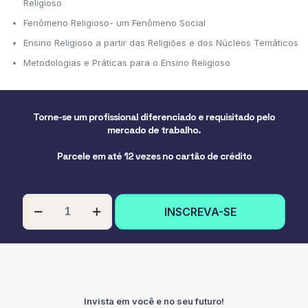
Religioso
Fenômeno Religioso- um Fenômeno Social
Ensino Religioso a partir das Religiões e dos Núcleos Temáticos
Metodologias e Práticas para o Ensino Religioso
Torne-se um profissional diferenciado e requisitado pelo
mercado de trabalho.
Parcele em até 12 vezes no cartão de crédito
PÓS-
INSCREVA-SE
GRADUAÇÃO
EM
DOCÊNCIA
NO
ENSINO
RELIGIOSO
quantidade
Invista em você e no seu futuro!