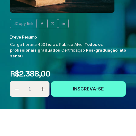
Copy link
Breve Resumo
Carga horária 450
horas
Público Alvo:
Todos os
profissionais graduados
Certificação
Pós-graduação lato
sensu
R$
2.388,00
PÓS-
INSCREVA-SE
GRADUAÇÃO
EM
DOCÊNCIA
NO
ENSINO
RELIGIOSO
quantidade