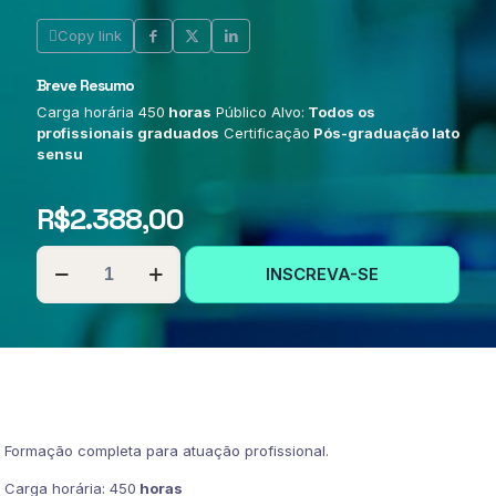
Copy link
Breve Resumo
Carga horária 450
horas
Público Alvo:
Todos os
profissionais graduados
Certificação
Pós-graduação lato
sensu
R$
2.388,00
PÓS-
INSCREVA-SE
GRADUAÇÃO
EM
DIREITO
AMBIENTAL
quantidade
Formação completa para atuação profissional.
Carga horária: 450
horas