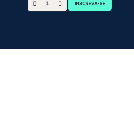
INSCREVA-SE
GRADUAÇÃO
EM
ATENDIMENTO
EDUCACIONAL
ESPECIALIZADO
COM
ÊNFASE
EM
TGD
quantidade