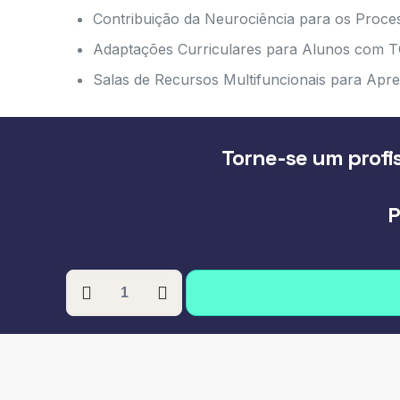
Contribuição da Neurociência para os Proc
Adaptações Curriculares para Alunos com 
Salas de Recursos Multifuncionais para Apre
Torne-se um profis
P
PÓS-
GRADUAÇÃO
EM
ATENDIMENTO
EDUCACIONAL
ESPECIALIZADO