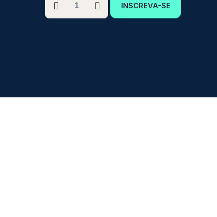
INSCREVA-SE
GRADUAÇÃO
EM
ATENDIMENTO
EDUCACIONAL
ESPECIALIZADO
COM
ÊNFASE
EM
DEFICIÊNCIA
FÍSICA
(DF)
quantidade