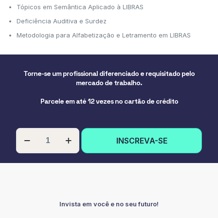
Tópicos em Semântica Aplicado à LIBRAS
Deficiência Auditiva e Surdez
Metodologia para Alfabetização e Letramento em LIBRAS
Torne-se um profissional diferenciado e requisitado pelo
mercado de trabalho.
Parcele em até 12 vezes no cartão de crédito
PÓS-
INSCREVA-SE
GRADUAÇÃO
EM
ASPECTOS
LINGUÍSTICOS
DA
LIBRAS
quantidade
Invista em você e no seu futuro!