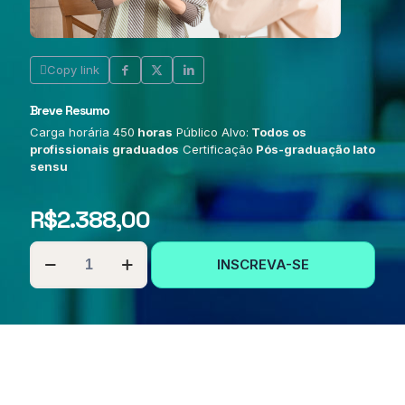
Copy link
Breve Resumo
Carga horária 450
horas
Público Alvo:
Todos os
profissionais graduados
Certificação
Pós-graduação lato
sensu
R$
2.388,00
PÓS-
INSCREVA-SE
GRADUAÇÃO
EM
ASPECTOS
LINGUÍSTICOS
DA
LIBRAS
quantidade